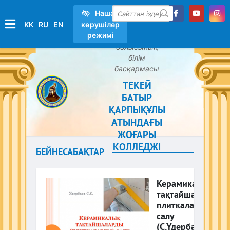
Нашар
KK
RU
EN
көрушілер
іздеу
режимі
Қызылорда
облысының
білім
басқармасы
ТЕКЕЙ
БАТЫР
ҚАРПЫҚҰЛЫ
АТЫНДАҒЫ
ЖОҒАРЫ
КОЛЛЕДЖІ
БЕЙНЕСАБАҚТАР
Керамикалық
тақтайшаларды
плиткаларды
салу
(С.Үдербаев)