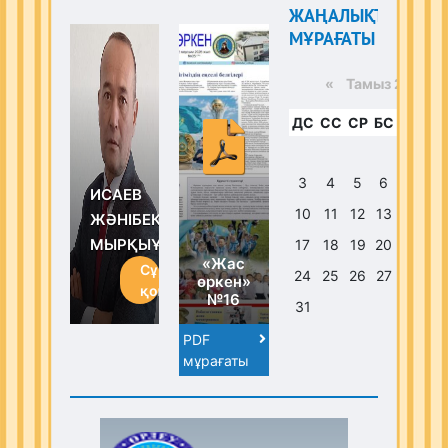
ЖАҢАЛЫҚТАР
МҰРАҒАТЫ
«
Тамыз 2026 
ДС
СС
СР
БС
ЖМ
С
1
3
4
5
6
7
ИСАЕВ
10
11
12
13
14
1
ЖӘНІБЕК
МЫРҚЫҰЛЫ
17
18
19
20
21
2
«Жас
Сұрақ
24
25
26
27
28
2
өркен»
қою
№16
31
PDF
мұрағаты