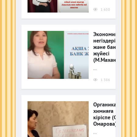
1 650
Экономика
негіздері. Ақша
және банк
жүйесі
(М.Маханбетова)
...
1 386
Органикалық
химияға
кіріспе (С.
Омарова)
...