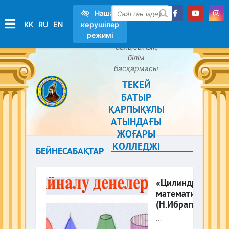
Нашар
KK
RU
EN
көрушілер
іздеу
режимі
Қызылорда
облысының
білім
басқармасы
ТЕКЕЙ
БАТЫР
ҚАРПЫҚҰЛЫ
АТЫНДАҒЫ
ЖОҒАРЫ
КОЛЛЕДЖІ
БЕЙНЕСАБАҚТАР
«Цилиндр»,
математика
(Н.Ибрагимова)
...