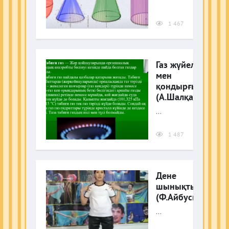
1 467
Газ жүйелері
мен
қондырғылары
(А.Шалқарбаев)
...
1 487
Дене
шынықтыру
(Ф.Айбусынова)
...