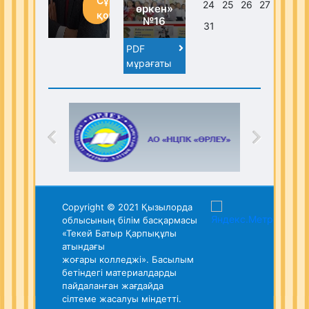
Сұрақ
24
25
26
27
28
2
өркен»
қою
№16
31
PDF
мұрағаты
Copyright © 2021 Қызылорда
облысының білім басқармасы
«Текей Батыр Қарпықұлы
атындағы
жоғары колледжі». Басылым
бетіндегі материалдарды
пайдаланған жағдайда
сілтеме жасалуы міндетті.